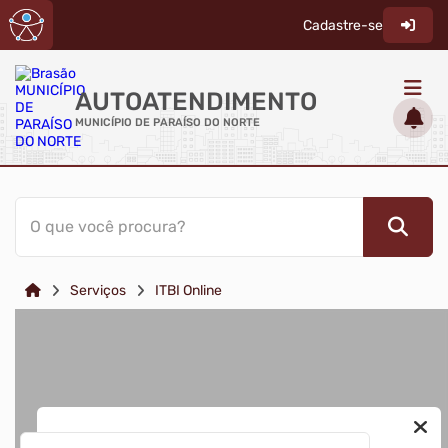
Cadastre-se
AUTOATENDIMENTO
MUNICÍPIO DE PARAÍSO DO NORTE
ACESSO RÁPIDO
O que você procura?
Acessibilidade
Cidadão
Serviços
ITBI Online
Diário Oficial
Transparência